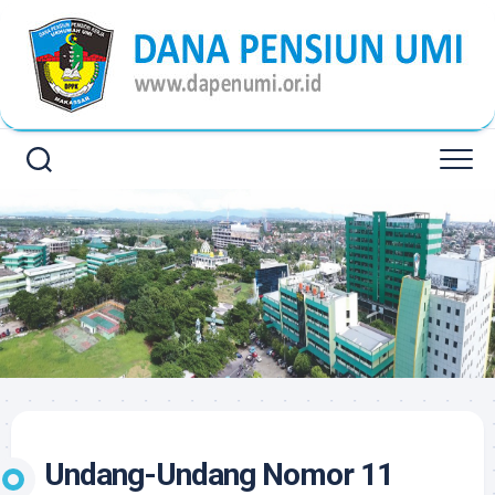
Skip
to
content
Undang-Undang Nomor 11