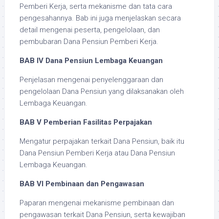
Pemberi Kerja, serta mekanisme dan tata cara
pengesahannya. Bab ini juga menjelaskan secara
detail mengenai peserta, pengelolaan, dan
pembubaran Dana Pensiun Pemberi Kerja.
BAB IV Dana Pensiun Lembaga Keuangan
Penjelasan mengenai penyelenggaraan dan
pengelolaan Dana Pensiun yang dilaksanakan oleh
Lembaga Keuangan.
BAB V Pemberian Fasilitas Perpajakan
Mengatur perpajakan terkait Dana Pensiun, baik itu
Dana Pensiun Pemberi Kerja atau Dana Pensiun
Lembaga Keuangan.
BAB VI Pembinaan dan Pengawasan
Paparan mengenai mekanisme pembinaan dan
pengawasan terkait Dana Pensiun, serta kewajiban