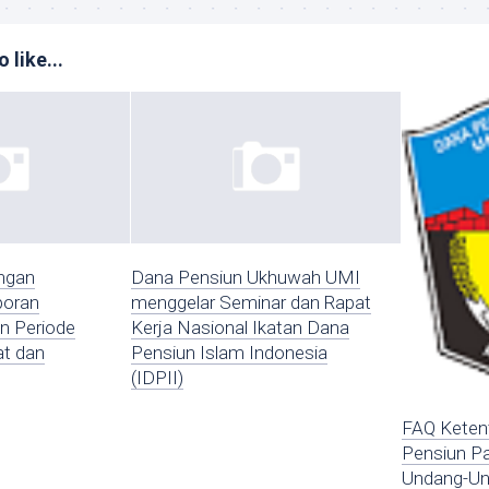
 like...
ngan
Dana Pensiun Ukhuwah UMI
poran
menggelar Seminar dan Rapat
n Periode
Kerja Nasional Ikatan Dana
at dan
Pensiun Islam Indonesia
(IDPII)
FAQ Keten
Pensiun P
Undang-U