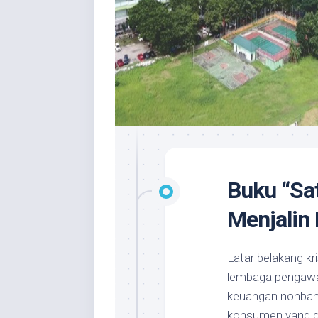
Buku “Sa
Menjalin 
​Latar belakang k
lembaga pengawas
keuangan nonban
konsumen yang di