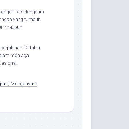
euangan terselenggara
euangan yang tumbuh
men maupun
 perjalanan 10 tahun
 dalam menjaga
asional.
egrasi, Menganyam